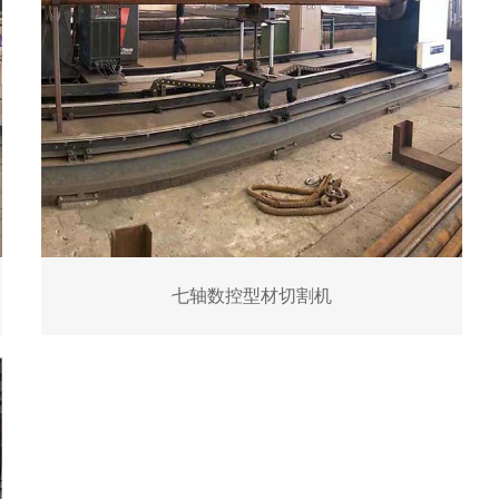
七轴数控型材切割机