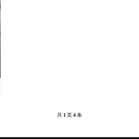
共
1
页
4
条