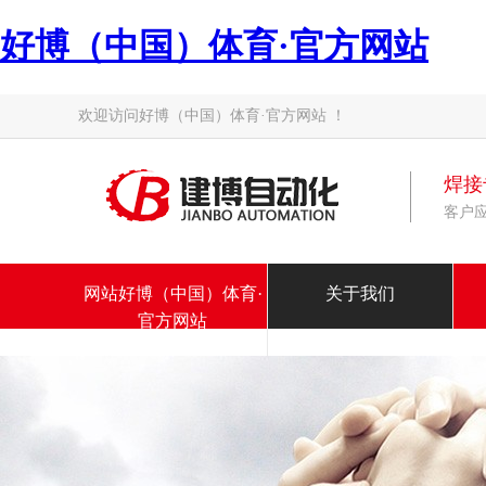
好博（中国）体育·官方网站
欢迎访问好博（中国）体育·官方网站 ！
焊接
客户应
网站好博（中国）体育·
关于我们
官方网站