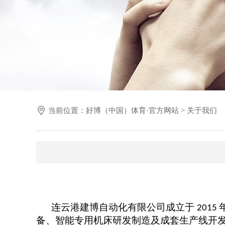
当前位置：
好博（中国）体育·官方网站
>
关于我们
连云港建博自动化有限公司成立于
2015
备、智能专用机床研发制造及成套生产线开发