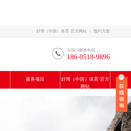
好博（中国）体育·官方网站
|
预约方案
全国24服务热线
186-0518-9896
服务项目
好博（中国）体育·官方
网站