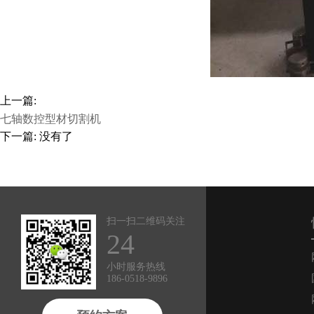
上一篇:
七轴数控型材切割机
下一篇: 没有了
扫一扫二维码关注
24
小时服务热线
186-0518-9896