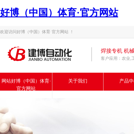
好博（中国）体育·官方网站
欢迎访问好博（中国）体育·官方网站 ！
焊接专机 机
客户应用：农业,
网站好博（中国）体育·
关于我们
产品中
官方网站