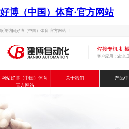
好博（中国）体育·官方网站
欢迎访问好博（中国）体育·官方网站 ！
焊接专机 机
客户应用：农业,
网站好博（中国）体育·
关于我们
产品中
官方网站